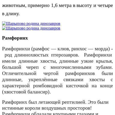
животным, примерно 1,6 метра в высоту и четыре
в длину.
Рамфоринх
Рамфоринхи (рамфос
— клюв, ринхос — морда
) -
род длиннохвостых птерозавров
.
Рамфоринхи
имели длинные хвосты, длинные узкие крылья,
большой череп с многочисленными зубами.
Отличительной чертой рамфоринхов были
длинные, укреплённые связками хвосты с
характерной ромбовидной кисточкой на конце
(хвостовой балансир).
Рамфоринх был летающей рептилией. Это были
истинные короли воздушных просторов!
Рамфоринхи обладали крупными глазами и,