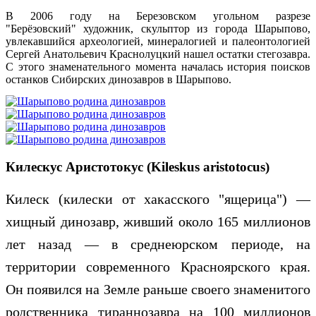
В 2006 году на Березовском угольном разрезе
"Берёзовский" художник, скульптор из города Шарыпово,
увлекавшийся археологией, минералогией и палеонтологией
Сергей Анатольевич Краснолуцкий нашел остатки стегозавра.
С этого знаменательного момента началась история поисков
останков Сибирских динозавров в Шарыпово.
Килескус Аристотокус (Kileskus aristotocus)
Килеск (килески от хакасского "ящерица") —
хищный динозавр, живший около 165 миллионов
лет назад — в среднеюрском периоде, на
территории современного Красноярского края.
Он появился на Земле раньше своего знаменитого
родственника тираннозавра на 100 миллионов