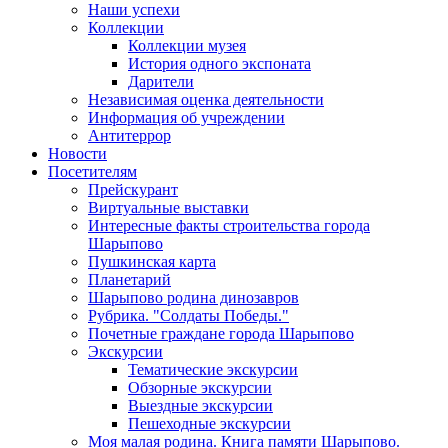
Наши успехи
Коллекции
Коллекции музея
История одного экспоната
Дарители
Независимая оценка деятельности
Информация об учреждении
Антитеррор
Новости
Посетителям
Прейскурант
Виртуальные выставки
Интересные факты строительства города
Шарыпово
Пушкинская карта
Планетарий
Шарыпово родина динозавров
Рубрика. "Солдаты Победы."
Почетные граждане города Шарыпово
Экскурсии
Тематические экскурсии
Обзорные экскурсии
Выездные экскурсии
Пешеходные экскурсии
Моя малая родина. Книга памяти Шарыпово.