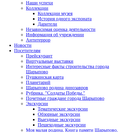
Наши успехи
Коллекции
Коллекции музея
История одного экспоната
Дарители
Независимая оценка деятельности
Информация об учреждении
Антитеррор
Новости
Посетителям
Прейскурант
Виртуальные выставки
Интересные факты строительства города
Шарыпово
Пушкинская карта
Планетарий
Шарыпово родина динозавров
Рубрика. "Солдаты Победы."
Почетные граждане города Шарыпово
Экскурсии
Тематические экскурсии
Обзорные экскурсии
Выездные экскурсии
Пешеходные экскурсии
Моя малая родина. Книга памяти Шарыпово.