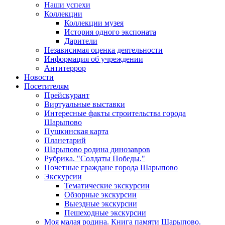
Наши успехи
Коллекции
Коллекции музея
История одного экспоната
Дарители
Независимая оценка деятельности
Информация об учреждении
Антитеррор
Новости
Посетителям
Прейскурант
Виртуальные выставки
Интересные факты строительства города
Шарыпово
Пушкинская карта
Планетарий
Шарыпово родина динозавров
Рубрика. "Солдаты Победы."
Почетные граждане города Шарыпово
Экскурсии
Тематические экскурсии
Обзорные экскурсии
Выездные экскурсии
Пешеходные экскурсии
Моя малая родина. Книга памяти Шарыпово.