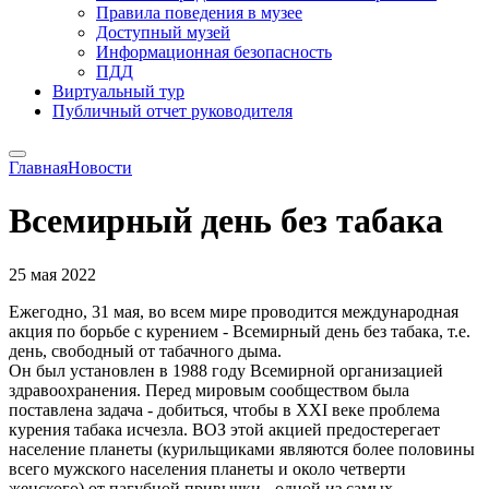
Правила поведения в музее
Доступный музей
Информационная безопасность
ПДД
Виртуальный тур
Публичный отчет руководителя
Главная
Новости
Всемирный день без табака
25 мая 2022
Ежегодно, 31 мая, во всем мире проводится международная
акция по борьбе с курением - Всемирный день без табака, т.е.
день, свободный от табачного дыма.
Он был установлен в 1988 году Всемирной организацией
здравоохранения. Перед мировым сообществом была
поставлена задача - добиться, чтобы в XXI веке проблема
курения табака исчезла. ВОЗ этой акцией предостерегает
население планеты (курильщиками являются более половины
всего мужского населения планеты и около четверти
женского) от пагубной привычки - одной из самых